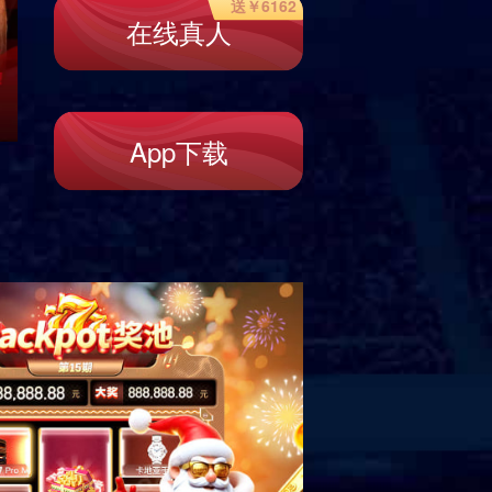
XC-11
可根据用户需求个性化定制。 材质：立柱采用
mm镀锌管，箱体门框采用1.5mm镀锌板，视窗采用5mm钢化玻